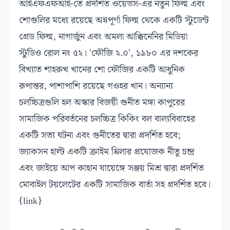
আইএফএফআই-তে প্রদর্শিত ওয়েভস-এর নতুন ফিল্ম এবং
শোগুলির মধ্যে রয়েছে অন্নপূর্ণা ফিল্ম থেকে একটি স্টুডেন্ট
গ্রেড ফিল্ম, নাগার্জুন এবং অমলা আক্কিনেনির মিডিয়া
স্টুডিও রোল নং ৫২। 'ফৌজি ২.০', ১৯৮০ এর দশকের
বিখ্যাত শাহরুখ খানের শো ফৌজির একটি আধুনিক
রূপান্তর, পাশাপাশি রয়েছে গওহর খান। অন্যান্য
চলচ্চিত্রগুলি হল অস্কার বিজয়ী গুনীত মঙ্গা কাপুরের
সামাজিক পরিবর্তনের চলচ্চিত্র কিকিং বল বাল্যবিবাহের
একটি সত্য ঘটনা এবং গুনীতের দ্বারা প্রদর্শিত হবে;
জ্যাকসন হাল্ট একটি ক্রাইম থ্রিলার প্রযোজক নীতু চন্দ্র
এবং জাইয়ে আপ কাহান যায়েঙ্গে সঞ্জয় মিশ্র দ্বারা প্রদর্শিত
মোবাইল টয়লেটের একটি সামাজিক বার্তা সহ প্রদর্শিত হবে।
{link}