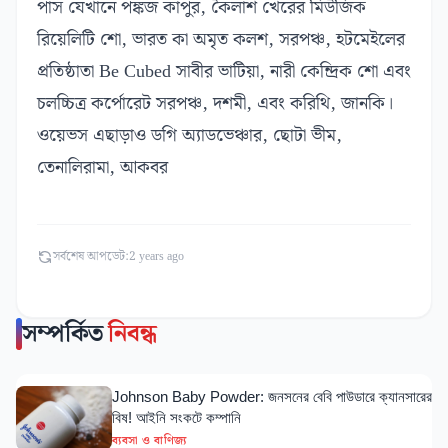
পাস যেখানে পঙ্কজ কাপুর, কৈলাশ খেরের মিউজিক
রিয়েলিটি শো, ভারত কা অমৃত কলশ, সরপঞ্চ, হটমেইলের
প্রতিষ্ঠাতা Be Cubed সাবীর ভাটিয়া, নারী কেন্দ্রিক শো এবং
চলচ্চিত্র কর্পোরেট সরপঞ্চ, দশমী, এবং করিথি, জানকি।
ওয়েভস এছাড়াও ডগি অ্যাডভেঞ্চার, ছোটা ভীম,
তেনালিরামা, আকবর
সর্বশেষ আপডেট:
2 years ago
সম্পর্কিত
নিবন্ধ
Johnson Baby Powder: জনসনের বেবি পাউডারে ক্যানসারের
বিষ! আইনি সংকটে কম্পানি
ব্যবসা ও বাণিজ্য