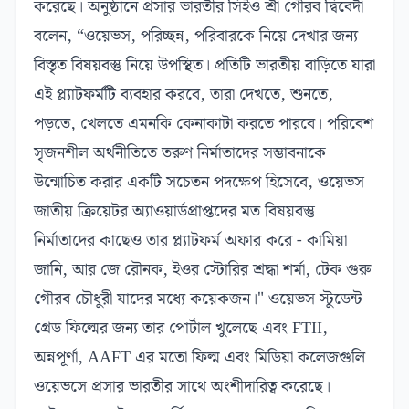
করেছে। অনুষ্ঠানে প্রসার ভারতীর সিইও শ্রী গৌরব দ্বিবেদী
বলেন, “ওয়েভস, পরিচ্ছন্ন, পরিবারকে নিয়ে দেখার জন্য
বিস্তৃত বিষয়বস্তু নিয়ে উপস্থিত। প্রতিটি ভারতীয় বাড়িতে যারা
এই প্ল্যাটফর্মটি ব্যবহার করবে, তারা দেখতে, শুনতে,
পড়তে, খেলতে এমনকি কেনাকাটা করতে পারবে। পরিবেশ
সৃজনশীল অর্থনীতিতে তরুণ নির্মাতাদের সম্ভাবনাকে
উন্মোচিত করার একটি সচেতন পদক্ষেপ হিসেবে, ওয়েভস
জাতীয় ক্রিয়েটর অ্যাওয়ার্ডপ্রাপ্তদের মত বিষয়বস্তু
নির্মাতাদের কাছেও তার প্ল্যাটফর্ম অফার করে - কামিয়া
জানি, আর জে রৌনক, ইওর স্টোরির শ্রদ্ধা শর্মা, টেক গুরু
গৌরব চৌধুরী যাদের মধ্যে কয়েকজন।" ওয়েভস স্টুডেন্ট
গ্রেড ফিল্মের জন্য তার পোর্টাল খুলেছে এবং FTII,
অন্নপূর্ণা, AAFT এর মতো ফিল্ম এবং মিডিয়া কলেজগুলি
ওয়েভসে প্রসার ভারতীর সাথে অংশীদারিত্ব করেছে।