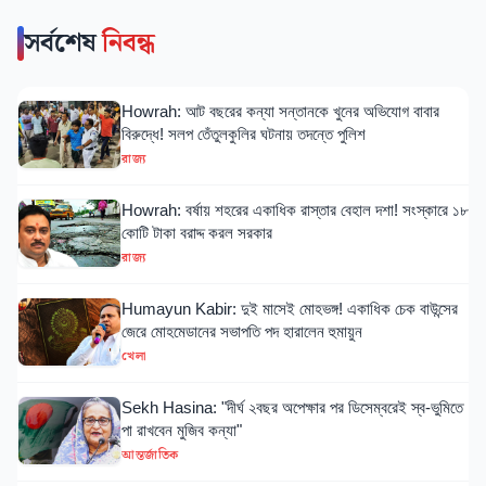
সর্বশেষ
নিবন্ধ
Howrah: আট বছরের কন্যা সন্তানকে খুনের অভিযোগ বাবার
বিরুদ্ধে! সলপ তেঁতুলকুলির ঘটনায় তদন্তে পুলিশ
রাজ্য
Howrah: বর্ষায় শহরের একাধিক রাস্তার বেহাল দশা! সংস্কারে ১৮
কোটি টাকা বরাদ্দ করল সরকার
রাজ্য
Humayun Kabir: দুই মাসেই মোহভঙ্গ! একাধিক চেক বাউন্সের
জেরে মোহমেডানের সভাপতি পদ হারালেন হুমায়ুন
খেলা
Sekh Hasina: "দীর্ঘ ২বছর অপেক্ষার পর ডিসেম্বরেই স্ব-ভুমিতে
পা রাখবেন মুজিব কন্যা"
আন্তর্জাতিক