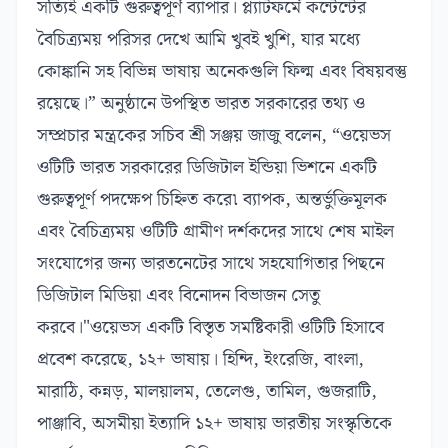
সত্যিই একটি গুরুত্বপূর্ণ ব্যাপার। প্ল্যাটফর্মে কন্টেন্টের
বৈচিত্র্যময় পরিসর দেখে আমি খুবই খুশি, যার মধ্যে
কোঙ্কানি সহ বিভিন্ন ভাষায় অনেকগুলি ফিল্ম এবং বিষয়বস্তু
রয়েছে।” অনুষ্ঠানে উপস্থিত ভারত সরকারের তথ্য ও
সম্প্রচার মন্ত্রকের সচিব শ্রী সঞ্জয় জাজু বলেন, “ওয়েভস
ওটিটি ভারত সরকারের ডিজিটাল ইন্ডিয়া ভিশনে একটি
গুরুত্বপূর্ণ পদক্ষেপ চিহ্নিত করে৷ ব্যাপক, অন্তর্ভুক্তিমূলক
এবং বৈচিত্র্যময় ওটিটি গ্রামীণ দর্শকদের সাথে শেষ মাইল
সংযোগের জন্য ভারতনেটের সাথে সহযোগিতার পিছনে
ডিজিটাল মিডিয়া এবং বিনোদন বিভাজন সেতু
করবে।"ওয়েভস একটি বিস্তৃত সমষ্টিকারী ওটিটি হিসাবে
প্রবেশ করেছে, ১২+ ভাষায়। হিন্দি, ইংরেজি, বাংলা,
মারাঠি, কন্নড়, মালয়ালম, তেলেগু, তামিল, গুজরাটি,
পাঞ্জাবি, অসমীয়া ইত্যাদি ১২+ ভাষায় ভারতীয় সংস্কৃতিকে