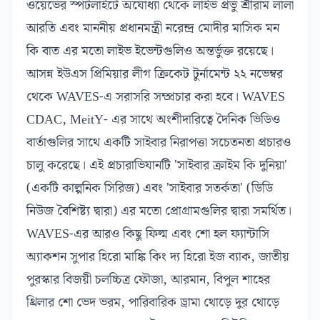
ওয়েভের স্পটলাইটে অযোধ্যা থেকে লাইভ প্রভু শ্রীরাম লালা
আরতি এবং মাননীয় প্রধানমন্ত্রী নরেন্দ্র মোদীর মাসিক মন
কি বাত এর মতো লাইভ ইভেন্টগুলিও অন্তর্ভুক্ত রয়েছে।
আসন্ন ইউএস প্রিমিয়ার লীগ ক্রিকেট টুর্নামেন্ট ২২ নভেম্বর
থেকে WAVES-এ সরাসরি সম্প্রচার করা হবে। WAVES
CDAC, MeitY- এর সাথে অংশীদারিত্বে দৈনিক ভিডিও
বার্তাগুলির সাথে একটি সাইবার নিরাপত্তা সচেতনতা প্রচারও
চালু করেছে। এই প্রচারাভিযানটি 'সাইবার ক্রাইম কি দুনিয়া'
(একটি কাল্পনিক সিরিজ) এবং 'সাইবার সতর্কতা' (ডিডি
নিউজ বৈশিষ্ট্য দ্বারা) এর মতো প্রোগ্রামগুলির দ্বারা সমর্থিত।
WAVES-এর আরও কিছু ফিল্ম এবং শো হল ফ্যান্টাসি
অ্যাকশন সুপার হিরো মাঙ্কি কিং দ্য হিরো ইজ ব্যাক, জাতীয়
পুরস্কার বিজয়ী চলচ্চিত্র ফৌজা, আরমান, বিপুল শাহের
থ্রিলার শো ভেদ ভরম, পারিবারিক ড্রামা থোড়ে দুর থোড়ে