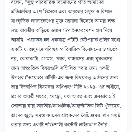
বলেন, “সুস্থ পারিবারিক বিনোদনের প্রতি আমাদের
প্রতিশ্রুতির অংশ হিসেবে এবং ভারতের সমৃদ্ধ ও বিশাল
সাংস্কৃতিক ল্যান্ডস্কেপের মুক্ত জানালা হিসেবে আমরা লক্ষ
লক্ষ ভারতীয় বাড়িতে ওয়ান স্টপ ইনফরমেশন হাব নিয়ে
আসছি। ওয়েভস হল একমাত্র ওটিটি নেটওয়ার্কগুলির মধ্যে
একটি যা শুধুমাত্র পরিচ্ছন্ন পারিবারিক বিনোদনের জগতেই
নয়, কেনাকাটা, গেমস, খবর, বাচ্চাদের এবং যুবকদের
জন্য সাম্প্রতিক বিষয়গুলি সম্মিলিত সবার জন্য একটি
উপহার।"ওয়েভস ওটিটি-এর জন্য বিষয়বস্তু অর্জনের জন্য
তার বিজ্ঞাপিত বিষয়বস্তু অধিগ্রহণ নীতি ২০২৪- এর অধীনে,
প্রসার ভারতী শহুরে, মেট্রো, মধ্য ভারত এবং এনআরআই
শ্রোতারা যারা ভারতীয়/আঞ্চলিক/আন্তর্জাতিক ভিউ খুঁজছেন,
তাদের জুড়ে সমস্ত বয়সের গ্রাহকদের বৈচিত্র্যময় স্বাদ সন্তুষ্ট
করার জন্য একটি শক্তিশালী কন্টেন্ট লাইনআপ তৈরি