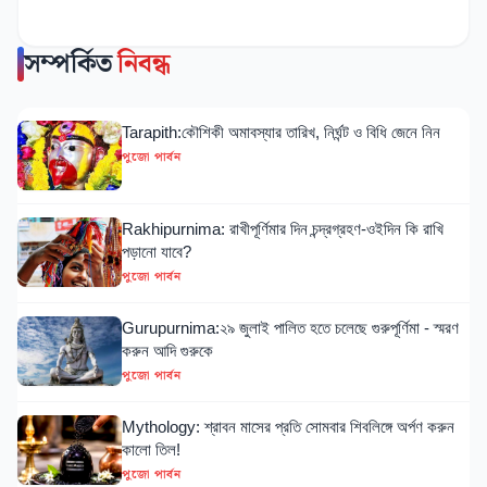
সম্পর্কিত
নিবন্ধ
Tarapith:কৌশিকী অমাবস্যার তারিখ, নির্ঘন্ট ও বিধি জেনে নিন
পুজো পার্বন
Rakhipurnima: রাখীপূর্ণিমার দিন চন্দ্রগ্রহণ-ওইদিন কি রাখি
পড়ানো যাবে?
পুজো পার্বন
Gurupurnima:২৯ জুলাই পালিত হতে চলেছে গুরুপূর্ণিমা - স্মরণ
করুন আদি গুরুকে
পুজো পার্বন
Mythology: শ্রাবন মাসের প্রতি সোমবার শিবলিঙ্গে অর্পণ করুন
কালো তিল!
পুজো পার্বন