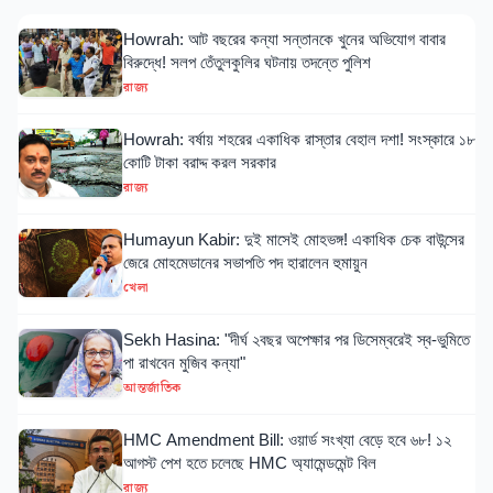
Howrah: আট বছরের কন্যা সন্তানকে খুনের অভিযোগ বাবার
বিরুদ্ধে! সলপ তেঁতুলকুলির ঘটনায় তদন্তে পুলিশ
রাজ্য
Howrah: বর্ষায় শহরের একাধিক রাস্তার বেহাল দশা! সংস্কারে ১৮
কোটি টাকা বরাদ্দ করল সরকার
রাজ্য
Humayun Kabir: দুই মাসেই মোহভঙ্গ! একাধিক চেক বাউন্সের
জেরে মোহমেডানের সভাপতি পদ হারালেন হুমায়ুন
খেলা
Sekh Hasina: "দীর্ঘ ২বছর অপেক্ষার পর ডিসেম্বরেই স্ব-ভুমিতে
পা রাখবেন মুজিব কন্যা"
আন্তর্জাতিক
HMC Amendment Bill: ওয়ার্ড সংখ্যা বেড়ে হবে ৬৮! ১২
আগস্ট পেশ হতে চলেছে HMC অ্যামেন্ডমেন্ট বিল
রাজ্য