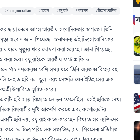
#Photojournalism
#সংবাদ
#রঘু রাই
#ক্যামেরা
#চিত্রসাংবাদিক
স
োকের ছায়া নেমে আসে ভারতীয় সংবাদিকতার জগতে। তিনি
ৃত্যু সংবাদ জানা গিয়েছে। স্বনামধন্য এই চিত্রসাংবাদিকের
লের মাধ্যমে মৃত্যুর খবর ঘোষণা করা হয়েছে। জানা গিয়েছে,
্ন করা হবে। রঘু রাইকে ভারতীয় ফটোগ্রাফি ও
বনে পাঁচ দশকেরও বেশি সময় ধরে তিনি ভারত ও বিশ্বের বহু
ছবিগুলি নেহাত ছবি বলা ভুল, বরং সেগুলি যেন ইতিহাসের এক
্মশ্রী উপাধিতে ভূষিত করে।
ত একটি ছবি সাড়া বিশ্বে আলোড়ন ফেলেছিল। সেই ছবিতে দেখা
 দিকে বিশ্ববাসীর দৃষ্টি আকর্ষণ করতে এবং কর্পোরেটের
ুধু একটি ছবি নয়, রঘু রাই কাজ করেছেন বিখ্যাত সব ব্যক্তিদের
ে শুরু করে চলচ্চিত্র পরিচালক সত্যজিৎ রায়, শিবসেনা প্রতিষ্ঠাতা
বি তুলে সুনাম অর্জন করেছিলেন রঘু রাই। তাঁর তোলা