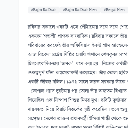
#Raghu Rai Death
#Raghu Rai Death News
#Bengali News
রবিবার সকালে খবরটি এসে পৌঁছানোর সঙ্গে সঙ্গে শ
একজন 'পদ্মশ্রী' প্রাপক সাংবাদিক। রবিবার সকালে তাঁর ম
পরিবারের তরফেই তাঁর অফিসিয়াল ইনস্টাগ্রাম হ্যান্ডে
আজ বিকেল ৪টেয় দিল্লির লোধি শ্মশানে শেষকৃত্য সম্পন
চিত্রসাংবাদিকতার 'জনক' মনে করা হয়। নিজের কর্মজী
গুরুত্বপূর্ণ ঘটনা ক্যামেরাবন্দী করেছেন। তাঁর তোলা 
একটি জীবন্ত দলিল। ১৯৭১ সালে ভারত সরকার তাঁকে পদ
ভোপাল গ্যাস দুর্ঘটনার পর তোলা তাঁর অন্যতম বিখ্যা
গিয়েছিল এক নিষ্পাপ শিশুর নিথর মুখ। ছবিটি দুর্ঘটনার
দায়বদ্ধতা নিয়ে বিরাট বিতর্কের সৃষ্টি করেছিল। তবে শ
সঙ্গেও। দেশের প্রাক্তন প্রধানমন্ত্রী ইন্দিরা গান্ধী থেক
বাল ঠাকরে এবং দালাই লামার মতো বিশিষ্ট ব্যক্তিদের ছ