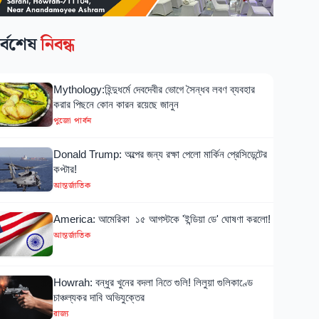
র্বশেষ
নিবন্ধ
Mythology:হিন্দুধর্মে দেবদেবীর ভোগে সৈন্ধব লবণ ব্যবহার
করার পিছনে কোন কারন রয়েছে জানুন
পুজো পার্বন
Donald Trump: অল্পের জন্য রক্ষা পেলো মার্কিন প্রেসিডেন্টের
কপ্টার!
আন্তর্জাতিক
America: আমেরিকা ১৫ আগস্টকে 'ইন্ডিয়া ডে' ঘোষণা করলো!
আন্তর্জাতিক
Howrah: বন্ধুর খুনের বদলা নিতে গুলি! লিলুয়া গুলিকাণ্ডে
চাঞ্চল্যকর দাবি অভিযুক্তের
রাজ্য