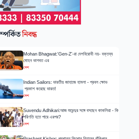
ম্পর্কিত
নিবন্ধ
Mohan Bhagwat:'Gen-Z'-রা দেশবিরোধী নয়- বক্তব্য
মোহন ভাগবত এর
দেশ
Indian Sailors: ভারতীয় জাহাজে হামলা - প্রবল ক্ষোভ
প্রকাশ করেছে ভারত!
দেশ
Suvendu Adhikari:আজ শুভেন্দুর সঙ্গে বসছেন কাকলিরা - কি
পরিণতি হতে পারে এরপর?
দেশ
Prashant Kishor: প্রশান্ত কিশোর বিহারের বাঁকিপুরে