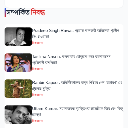
সম্পর্কিত
নিবন্ধ
Pradeep Singh Rawat: প্রয়াত কালজয়ী অভিনেতা প্রদীপ
সিং রাওয়াত!
বিনোদন
Taslima Nasrin: কলকাতার রোদ্দুরকে বড্ড ভালোবাসেন
প্রতিবাদী তসলিমা!
বিনোদন
Ranbir Kapoor: অনির্দিষ্টকালের জন্য পিছিয়ে গেল ‘রামায়ণ’ এর
ট্রেলার মুক্তি
বিনোদন
Uttam Kumar: মহানায়কের ব্যক্তিগত ডায়েরীকে ঘিরে বেশ কিছু
রহস্য!
বিনোদন