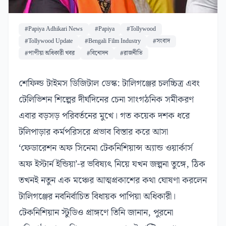
#Papiya Adhikari News
#Papiya
#Tollywood
#Tollywood Update
#Bengali Film Industry
#সংবাদ
#পাপীয়া অধিকারী খবর
#বিনোদন
#রাজনীতি
শেফিল্ড টাইমস ডিজিটাল ডেস্ক: টালিগঞ্জের চলচ্চিত্র এবং
টেলিভিশন শিল্পের দীর্ঘদিনের চেনা সাংগঠনিক সমীকরণ
এবার বড়সড় পরিবর্তনের মুখে। গত কয়েক দশক ধরে
টলিপাড়ার কর্মপরিসরে প্রভাব বিস্তার করে আসা
‘ফেডারেশন অফ সিনেমা টেকনিশিয়ান্স অ্যান্ড ওয়ার্কার্স
অফ ইস্টার্ন ইন্ডিয়া’-র ভবিষ্যৎ নিয়ে যখন জল্পনা তুঙ্গে, ঠিক
তখনই নতুন এক মঞ্চের আত্মপ্রকাশের কথা ঘোষণা করলেন
টালিগঞ্জের নবনির্বাচিত বিধায়ক পাপিয়া অধিকারী।
টেকনিশিয়ান স্টুডিও প্রাঙ্গণে তিনি জানান, পুরনো