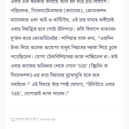
এবার এক ঝটকায় কমিয়ে আনা হল মাত্র ৪টি বিভাগে।
পরিচালক, সিনেমাটোগ্রাফার (ক্যামেরা), প্রোডাকশন
ম্যানেজার এবং আর্ট ও কস্টিউম, এই চার মাথার অধীনেই
এবার নিয়ন্ত্রিত হবে গোটা টলিপাড়া। প্রতি বিভাগে থাকবেন
দু’জন করে কোঅর্ডিনেটর। পাপিয়ার সাফ কথা, “এতদিন
টাকা দিয়ে অনেক অযোগ্য মানুষ পিছনের দরজা দিয়ে ঢুকে
পড়েছিলেন। যোগ্য টেকনিশিয়ানরা কাজ পাচ্ছিলেন না। তাই
এবার কাজের অধিকার পেতে গেলে ‘SIR’ (স্ক্রিনিং বা
সিলেকশন)-এর কড়া নিয়মের মুখোমুখি হতে হবে
সবাইকে।” এই বিষয়ে তাঁর স্পষ্ট ঘোষণা, “টলিউডে এবার
‘SIR’, যোগ্যরাই কাজ পাবেন।”
সর্বশেষ আপডেট:
2 months ago