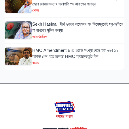
জেরে মোহমেডানের সভাপতি পদ হারালেন হুমায়ুন
খেলা
Sekh Hasina: "দীর্ঘ ২বছর অপেক্ষার পর ডিসেম্বরেই স্ব-ভুমিতে
পা রাখবেন মুজিব কন্যা"
আন্তর্জাতিক
HMC Amendment Bill: ওয়ার্ড সংখ্যা বেড়ে হবে ৬৮! ১২
আগস্ট পেশ হতে চলেছে HMC অ্যামেন্ডমেন্ট বিল
রাজ্য