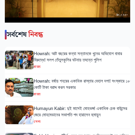
সর্বশেষ
নিবন্ধ
Howrah: আট বছরের কন্যা সন্তানকে খুনের অভিযোগ বাবার
বিরুদ্ধে! সলপ তেঁতুলকুলির ঘটনায় তদন্তে পুলিশ
রাজ্য
Howrah: বর্ষায় শহরের একাধিক রাস্তার বেহাল দশা! সংস্কারে ১৮
কোটি টাকা বরাদ্দ করল সরকার
রাজ্য
Humayun Kabir: দুই মাসেই মোহভঙ্গ! একাধিক চেক বাউন্সের
জেরে মোহমেডানের সভাপতি পদ হারালেন হুমায়ুন
খেলা