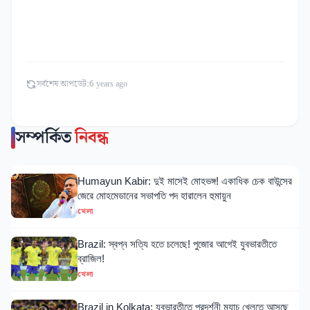
সর্বশেষ আপডেট:
6 years ago
সম্পর্কিত
নিবন্ধ
Humayun Kabir: দুই মাসেই মোহভঙ্গ! একাধিক চেক বাউন্সের
জেরে মোহমেডানের সভাপতি পদ হারালেন হুমায়ুন
খেলা
Brazil: স্বপ্ন সত্যি হতে চলেছে! পুজোর আগেই যুবভারতীতে
ব্রাজিল!
খেলা
Brazil in Kolkata: যুবভারতীতে প্রদর্শনী ম্যাচ খেলতে আসছে