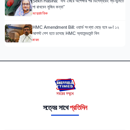
Sekh Hasina: "দীর্ঘ ২বছর অপেক্ষার পর ডিসেম্বরেই স্ব-ভুমিতে
পা রাখবেন মুজিব কন্যা"
আন্তর্জাতিক
HMC Amendment Bill: ওয়ার্ড সংখ্যা বেড়ে হবে ৬৮! ১২
আগস্ট পেশ হতে চলেছে HMC অ্যামেন্ডমেন্ট বিল
রাজ্য
সত্যের সাথে
প্রতিদিন