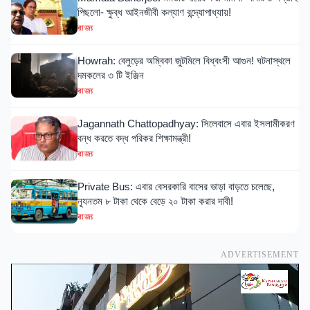
পিছলো- ক্ষুব্ধ আইনজীবী কল্যাণ বন্দ্যোপাধ্যায়!
রাজ্য
Howrah: বেলুড়ের অম্বিকা জুটমিলে বিধ্বংসী আগুন! ঘটনাস্থলে
দমকলের ৩ টি ইঞ্জিন
রাজ্য
Jagannath Chattopadhyay: সিলেবাসে এবার ইসলামীকরণ
বন্ধ করতে বদ্ধ পরিকর শিক্ষামন্ত্রী!
রাজ্য
Private Bus: এবার বেসরকারি বাসের ভাড়া বাড়তে চলেছে,
ন্যূনতম ৮ টাকা থেকে বেড়ে ২০ টাকা করার দাবী!
রাজ্য
ADVERTISEMENT