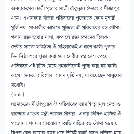
অন্যরকমের কালী পূজার সাক্ষী বাঁকুড়ার ইন্দাসের মীর্জাপুর
গ্রাম। এখানকার সাঁতরা পরিবারের পূজোতে কোন মৃন্ময়ী
মূর্তি নয়, মাকালীর আসনে পূজিতা ঐ পরিবারের বড় বৌমা।
গলায় রক্ত জবার মালা, কপালে রক্ত চন্দনের তিলক।
দেবীর সাজে সজ্জিতা ঐ মহিলাকেই এখানে কালী পূজার
দিন নিষ্ঠা ভরে পূজা করা হয়। দেবীর স্বপ্নাদেশ পেয়ে
প্রতিবছর এই রীতি মেনে গৃহকর্তীকেই পূজা করা হয় কালী
রূপে। সকলের বিশ্বাস, কোন মূর্তি নয়, মা রয়েছেন মানুষের
মধ্যেই।
{link}
ঘটনাচক্রে মীর্জাপুরের ঐ পরিবারের জামাই তৃণমূল নেতা ও
রাজ্যের প্রাক্তন মন্ত্রী শ্যামল সাঁতরা। এবার তিনিও হাজির ঐ
পূজোয়। শ্যামল সাঁতরার শাশুড়ি বাড়ির বড় বৌমা হওয়ায়
বিগত বেশ কয়েক বছর ধরে তিনিই কালী রুপে পূজিতা হয়ে