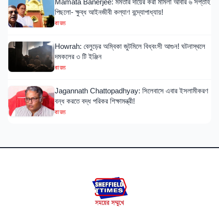
Mamata Banerjee: মমতার দায়ের করা মামলা আবার ৬ সপ্তাহ
পিছলো- ক্ষুব্ধ আইনজীবী কল্যাণ বন্দ্যোপাধ্যায়!
রাজ্য
Howrah: বেলুড়ের অম্বিকা জুটমিলে বিধ্বংসী আগুন! ঘটনাস্থলে
দমকলের ৩ টি ইঞ্জিন
রাজ্য
Jagannath Chattopadhyay: সিলেবাসে এবার ইসলামীকরণ
বন্ধ করতে বদ্ধ পরিকর শিক্ষামন্ত্রী!
রাজ্য