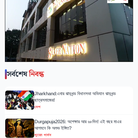
সর্বশেষ
নিবন্ধ
Jharkhand:এবার ঝাড়খন্ড বিধানসভা অভিযান ঝাড়খন্ড
ছাত্রসমাজের!
দেশ
Durgapuja2026: অপেক্ষার আর ৬৮দিন! এই বছর মাএর
আগমনে কি অশুভ ইঙ্গিত?
পুজো পার্বন