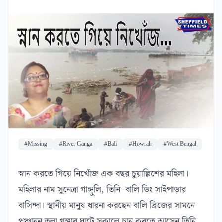
#Missing
#River Ganga
#Bali
#Howrah
#West Bengal
স্নান করতে গিয়ে নিখোঁজ এক বছর চুয়াল্লিশের মহিলা।
মহিলার নাম সুনেত্রা গাঙ্গুলি, তিনি বালি ডিং সাইপাড়ার
বাসিন্দা। স্থানীয় মানুষ ধারনা করছেন বালি ব্রিজের সামনে
পঞ্চানন তলা গঙ্গার ঘাটে সকালে চান করতে আসেন তিনি,