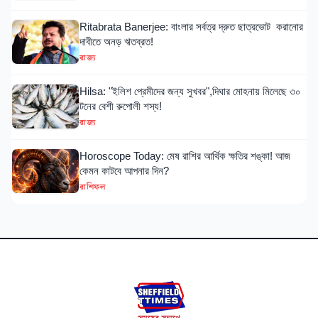
Ritabrata Banerjee: বাংলার সর্বত্র দ্রুত ছাত্রভোট করানোর
দাবীতে অনড় ঋতব্রত!
রাজ্য
Hilsa: "ইলিশ প্রেমীদের জন্য সুখবর",দিঘার মোহনায় মিলেছে ৩০
টনের বেশী রুপোলী শস্য!
রাজ্য
Horoscope Today: মেষ রাশির আর্থিক ক্ষতির শঙ্কা! আজ
কেমন কাটবে আপনার দিন?
রাশিফল