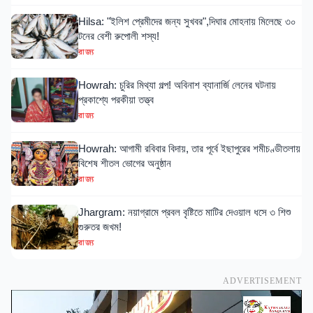
Hilsa: "ইলিশ প্রেমীদের জন্য সুখবর",দিঘার মোহনায় মিলেছে ৩০
টনের বেশী রুপোলী শস্য!
রাজ্য
Howrah: চুরির মিথ্যা গল্প! অবিনাশ ব্যানার্জি লেনের ঘটনায়
প্রকাশ্যে পরকীয়া তত্ত্ব
রাজ্য
Howrah: আগামী রবিবার বিদায়, তার পূর্বে ইছাপুরের শমীচণ্ডীতলায়
বিশেষ শীতল ভোগের অনুষ্ঠান
রাজ্য
Jhargram: নয়াগ্রামে প্রবল বৃষ্টিতে মাটির দেওয়াল ধসে ৩ শিশু
গুরুতর জখম!
রাজ্য
ADVERTISEMENT