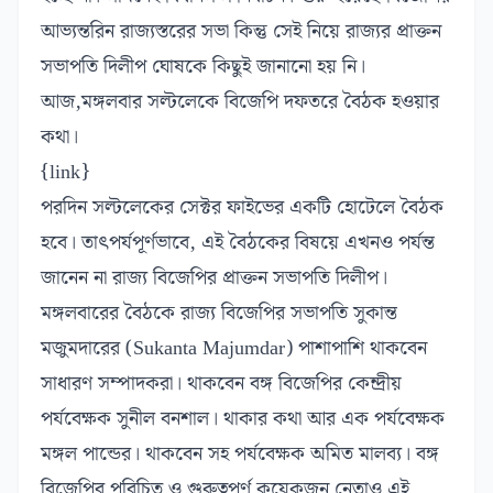
আভ্যন্তরিন রাজ্যস্তরের সভা কিন্তু সেই নিয়ে রাজ্যর প্রাক্তন
সভাপতি দিলীপ ঘোষকে কিছুই জানানো হয় নি।
আজ,মঙ্গলবার সল্টলেকে বিজেপি দফতরে বৈঠক হওয়ার
কথা।
{link}
পরদিন সল্টলেকের সেক্টর ফাইভের একটি হোটেলে বৈঠক
হবে। তাৎপর্যপূর্ণভাবে, এই বৈঠকের বিষয়ে এখনও পর্যন্ত
জানেন না রাজ্য বিজেপির প্রাক্তন সভাপতি দিলীপ।
মঙ্গলবারের বৈঠকে রাজ্য বিজেপির সভাপতি সুকান্ত
মজুমদারের (Sukanta Majumdar) পাশাপাশি থাকবেন
সাধারণ সম্পাদকরা। থাকবেন বঙ্গ বিজেপির কেন্দ্রীয়
পর্যবেক্ষক সুনীল বনশাল। থাকার কথা আর এক পর্যবেক্ষক
মঙ্গল পান্ডের। থাকবেন সহ পর্যবেক্ষক অমিত মালব্য। বঙ্গ
বিজেপির পরিচিত ও গুরুত্বপূর্ণ কয়েকজন নেতাও এই