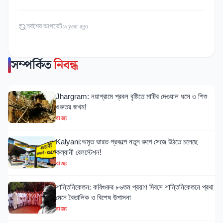
সর্বশেষ আপডেট:
a year ago
সম্পর্কিত
নিবন্ধ
Jhargram: নয়াগ্রামে প্রবল বৃষ্টিতে মাটির দেওয়াল ধসে ৩ শিশু
গুরুতর জখম!
রাজ্য
Kalyani:অমৃত ভারত প্রকল্পে নতুন রুপে সেজে উঠতে চলেছে
কল্যানী রেলস্টেশন!
রাজ্য
শান্তিনিকেতন: কবিগুরুর ৮৬তম প্রয়াণ দিবসে শান্তিনিকেতনে প্রথা
মেনে বৈতালিক ও বিশেষ উপাসনা
রাজ্য