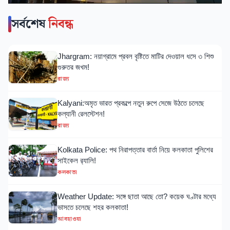
সর্বশেষ
নিবন্ধ
Jhargram: নয়াগ্রামে প্রবল বৃষ্টিতে মাটির দেওয়াল ধসে ৩ শিশু
গুরুতর জখম!
রাজ্য
Kalyani:অমৃত ভারত প্রকল্পে নতুন রুপে সেজে উঠতে চলেছে
কল্যানী রেলস্টেশন!
রাজ্য
Kolkata Police: পথ নিরাপত্তার বার্তা নিয়ে কলকাতা পুলিশের
সাইকেল র‍্যালি!
কলকাতা
Weather Update: সঙ্গে ছাতা আছে তো? কয়েক ঘণ্টার মধ্যে
ভাসতে চলেছে শহর কলকাতা!
আবহাওয়া