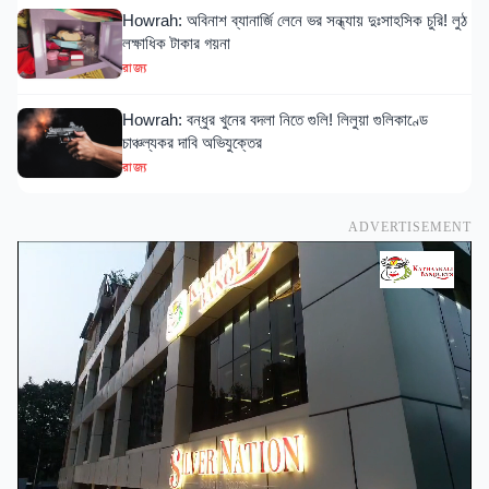
Howrah: অবিনাশ ব্যানার্জি লেনে ভর সন্ধ্যায় দুঃসাহসিক চুরি! লুঠ
লক্ষাধিক টাকার গয়না
রাজ্য
Howrah: বন্ধুর খুনের বদলা নিতে গুলি! লিলুয়া গুলিকাণ্ডে
চাঞ্চল্যকর দাবি অভিযুক্তের
রাজ্য
ADVERTISEMENT