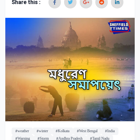
Share this :
#weather
#winter
#Kolkata
#West Bengal
#India
#Warning
#Storm
#Andhra Pradesh
#Tamil Nadu