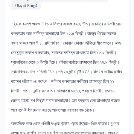
#Bay of Bengal
শহরকে ক্রমশ আরও নিবিড় আলিঙ্গনে আবদ্ধ করছে শীত। একদিনে ৪ ডিগ্রী নেমে
কলকাতায় আজ সর্বনিম্ন তাপমাত্রা ছিল ১৫.৫ ডিগ্রী। রাজ্যে শীতের আমেজ
বজায় থাকবে আগামী ৪৮ ঘন্টা পর্যন্ত। কোথাও কোথাও জাঁকিয়ে শীত পড়বে। আজ
মেঘমুক্ত আকাশ কলকাতায়, সকালের সর্বনিম্ন তাপমাত্রা ছিল ১৫.৫ ডিগ্রী।
স্বাভাবিকের থেকে ৩ ডিগ্রী নিচে। রবিবার সর্বোচ্চ তাপমাত্রা ছিল ২৭.৮ ডিগ্রী।
স্বাভাবিকের থেকে ১ ডিগ্রী নিচে। গত ২৪ ঘন্টায় বৃষ্টি হয়নি। বাতাসে সর্বোচ্চ জলীয়
বাস্পের পরিমান ৯৪ শতাংশ। শনিবার কলকাতার সর্বনিম্ন তাপমাত্রা ছিল ২২
ডিগ্রী। গত ৪৮ ঘন্টায় কলকাতায় তাপমাত্রা নেমেছে প্রায় ৭ ডিগ্রী। জেলায়
জেলায় আরো বেশ কিছুটা নামবে তাপমাত্রা। তবে শুক্রবার ফের তাপমাত্রা বাড়তে
পারে বলে ইঙ্গিত দেওয়া হয়েছে আবহাওয়া দপ্তরের পক্ষ থেকে।
অন্যদিকে আজ থেকে পশ্চিমী ঝঞ্ঝার প্রভাব পড়বে উত্তর-পশ্চিম ভারতে। বুধবার
নাগাদ জম্মু-কাশ্মীর, লাদাখ সহ হিমাচল প্রদেশে তুষারপাতের সম্ভাবনা। আরব ও