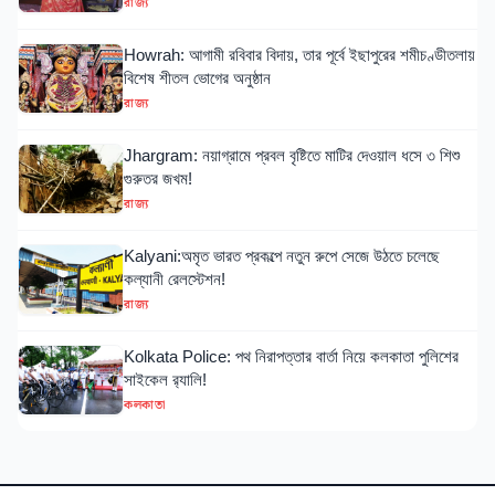
রাজ্য
Howrah: আগামী রবিবার বিদায়, তার পূর্বে ইছাপুরের শমীচণ্ডীতলায়
বিশেষ শীতল ভোগের অনুষ্ঠান
রাজ্য
Jhargram: নয়াগ্রামে প্রবল বৃষ্টিতে মাটির দেওয়াল ধসে ৩ শিশু
গুরুতর জখম!
রাজ্য
Kalyani:অমৃত ভারত প্রকল্পে নতুন রুপে সেজে উঠতে চলেছে
কল্যানী রেলস্টেশন!
রাজ্য
Kolkata Police: পথ নিরাপত্তার বার্তা নিয়ে কলকাতা পুলিশের
সাইকেল র‍্যালি!
কলকাতা