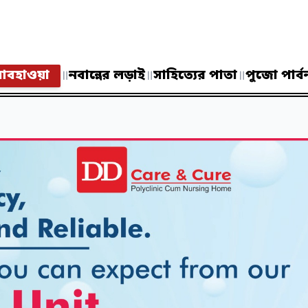
বহাওয়া
॥
নবান্নের লড়াই
॥
সাহিত্যের পাতা
॥
পুজো পার্ব