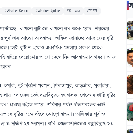
স
#Weather Report
#Weather Update
#Kolkata
#সংবাদ
ুপ পাল্টাচ্ছে। কখনো বৃষ্টি তো কখনো ঝকঝকে রোদ। শরতের
র পূর্বাভাস আছে। আবহাওয়া অফিস জানাচ্ছে আজ ফের বৃষ্টি
িতে। ভারী বৃষ্টি না হলেও একাধিক জেলায় হালকা থেকে
ছে। তাই বাইরে বেরোনোর আগে দেখে নিন আবহাওয়ার খবর। আজ
্ভাবনা।
ুগলি, দুই চব্বিশ পরগনা, দিনাজপুর, ঝাড়গ্রাম, পুরুলিয়া,
াদ সহ প্রায় সব জেলাতেই বজ্রবিদ্যুৎ-সহ হালকা থেকে মাঝারি বৃষ্টির
কা হাওয়া বইতে পারে। শনিবার পর্যন্ত দক্ষিণবঙ্গের আট
নীয়ভাবে বৃষ্টির সঙ্গে বইবে ঝোড়ো হাওয়া। তালিকায় পূর্ব ও
়া, উত্তর ও দক্ষিণ ২৪ পরগনা। বাকি জেলাগুলিতেও বজ্রবিদ্যুৎ-সহ