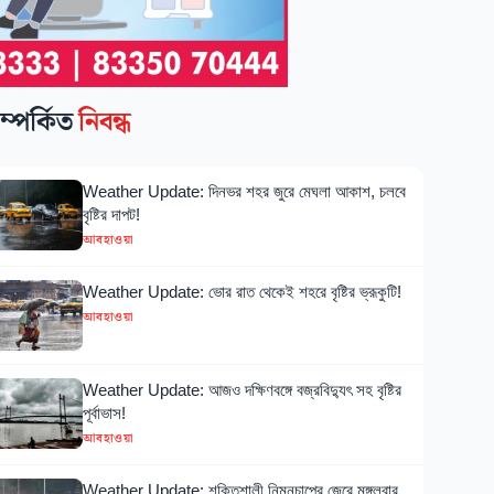
ম্পর্কিত
নিবন্ধ
Weather Update: দিনভর শহর জুরে মেঘলা আকাশ, চলবে
বৃষ্টির দাপট!
আবহাওয়া
Weather Update: ভোর রাত থেকেই শহরে বৃষ্টির ভ্রূকুটি!
আবহাওয়া
Weather Update: আজও দক্ষিণবঙ্গে বজ্রবিদ্যুৎ সহ বৃষ্টির
পূর্বাভাস!
আবহাওয়া
Weather Update: শক্তিশালী নিম্নচাপের জেরে মঙ্গলবার