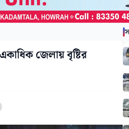
স
কাধিক জেলায় বৃষ্টির