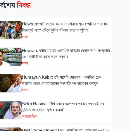
র্বশেষ
নিবন্ধ
Howrah: আট বছরের কন্যা সন্তানকে খুনের অভিযোগ বাবার
বিরুদ্ধে! সলপ তেঁতুলকুলির ঘটনায় তদন্তে পুলিশ
রাজ্য
Howrah: বর্ষায় শহরের একাধিক রাস্তার বেহাল দশা! সংস্কারে
১৮ কোটি টাকা বরাদ্দ করল সরকার
রাজ্য
Humayun Kabir: দুই মাসেই মোহভঙ্গ! একাধিক চেক
বাউন্সের জেরে মোহমেডানের সভাপতি পদ হারালেন হুমায়ুন
খেলা
Sekh Hasina: "দীর্ঘ ২বছর অপেক্ষার পর ডিসেম্বরেই স্ব-
ভুমিতে পা রাখবেন মুজিব কন্যা"
আন্তর্জাতিক
HMC Amendment Bill: ওয়ার্ড সংখ্যা বেড়ে হবে ৬৮! ১২