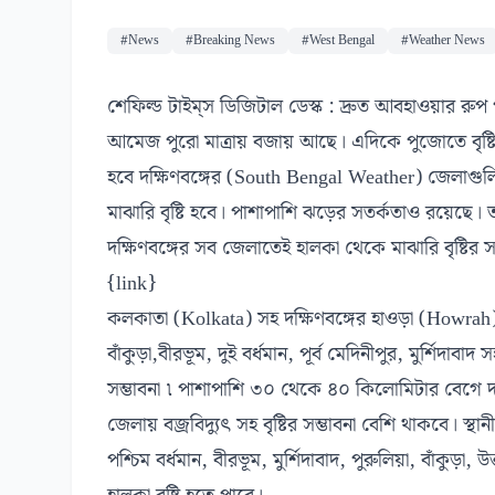
#News
#Breaking News
#West Bengal
#Weather News
শেফিল্ড টাইম্‌স ডিজিটাল ডেস্ক : দ্রুত আবহাওয়ার র
আমেজ পুরো মাত্রায় বজায় আছে। এদিকে পুজোতে বৃষ্টি
হবে দক্ষিণবঙ্গের (South Bengal Weather) জেলাগুল
মাঝারি বৃষ্টি হবে। পাশাপাশি ঝড়ের সতর্কতাও রয়ে
দক্ষিণবঙ্গের সব জেলাতেই হালকা থেকে মাঝারি বৃষ্টির সম
{link}
কলকাতা (Kolkata) সহ দক্ষিণবঙ্গের হাওড়া (Howrah), হ
বাঁকুড়া,বীরভূম, দুই বর্ধমান, পূর্ব মেদিনীপুর, মুর্শিদাব
সম্ভাবনা ৷ পাশাপাশি ৩০ থেকে ৪০ কিলোমিটার বেগে দম
জেলায় বজ্রবিদ্যুৎ সহ বৃষ্টির সম্ভাবনা বেশি থাকবে। স্থা
পশ্চিম বর্ধমান, বীরভূম, মুর্শিদাবাদ, পুরুলিয়া, বাঁকুড