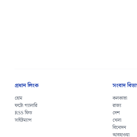
প্রধান লিংক
সংবাদ বিভ
হোম
কলকাতা
ফটো গ্যালারি
রাজ্য
RSS ফিড
দেশ
সাইটম্যাপ
খেলা
বিনোদন
আবহাওয়া