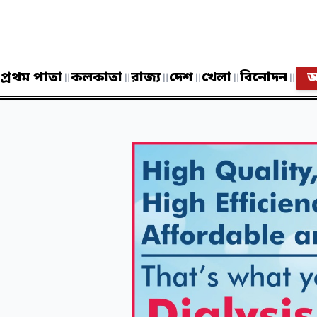
প্রথম পাতা
॥
কলকাতা
॥
রাজ্য
॥
দেশ
॥
খেলা
॥
বিনোদন
॥
আ